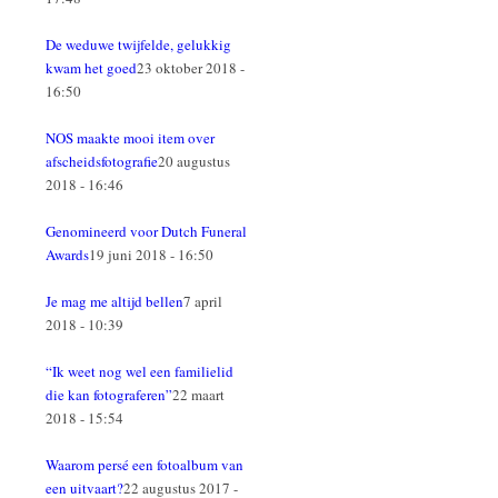
De weduwe twijfelde, gelukkig
kwam het goed
23 oktober 2018 -
16:50
NOS maakte mooi item over
afscheidsfotografie
20 augustus
2018 - 16:46
Genomineerd voor Dutch Funeral
Awards
19 juni 2018 - 16:50
Je mag me altijd bellen
7 april
2018 - 10:39
“Ik weet nog wel een familielid
die kan fotograferen”
22 maart
2018 - 15:54
Waarom persé een fotoalbum van
een uitvaart?
22 augustus 2017 -