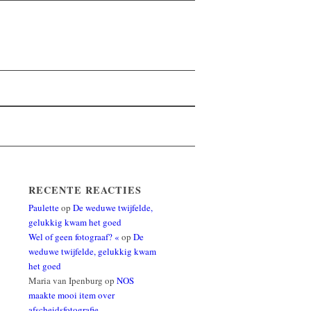
RECENTE REACTIES
Paulette
op
De weduwe twijfelde,
gelukkig kwam het goed
Wel of geen fotograaf? «
op
De
weduwe twijfelde, gelukkig kwam
het goed
Maria van Ipenburg
op
NOS
maakte mooi item over
afscheidsfotografie