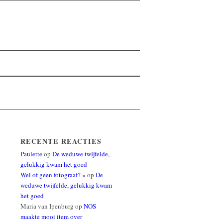
RECENTE REACTIES
Paulette
op
De weduwe twijfelde,
gelukkig kwam het goed
Wel of geen fotograaf? «
op
De
weduwe twijfelde, gelukkig kwam
het goed
Maria van Ipenburg
op
NOS
maakte mooi item over