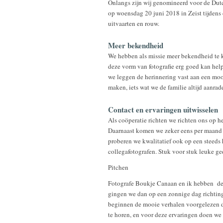
Onlangs zijn wij genomineerd voor de Dutch
op woensdag 20 juni 2018 in Zeist tijdens 
uitvaarten en rouw.
Meer bekendheid
We hebben als missie meer bekendheid te kr
deze vorm van fotografie erg goed kan help
we leggen de herinnering vast aan een mooi
maken, iets wat we de familie altijd aanrad
Contact en ervaringen uitwisselen
Als coöperatie richten we richten ons op h
Daarnaast komen we zeker eens per maand bi
proberen we kwalitatief ook op een steeds
collegafotografen. Stuk voor stuk leuke g
Pitchen
Fotografe Boukje Canaan en ik hebben de 
gingen we dan op een zonnige dag richtin
beginnen de mooie verhalen voorgelezen
te horen, en voor deze ervaringen doen we