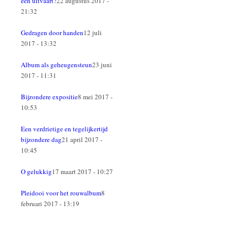
een uitvaart?
22 augustus 2017 -
21:32
Gedragen door handen
12 juli
2017 - 13:32
Album als geheugensteun
23 juni
2017 - 11:31
Bijzondere expositie
8 mei 2017 -
10:53
Een verdrietige en tegelijkertijd
bijzondere dag
21 april 2017 -
10:45
O gelukkig
17 maart 2017 - 10:27
Pleidooi voor het rouwalbum
8
februari 2017 - 13:19