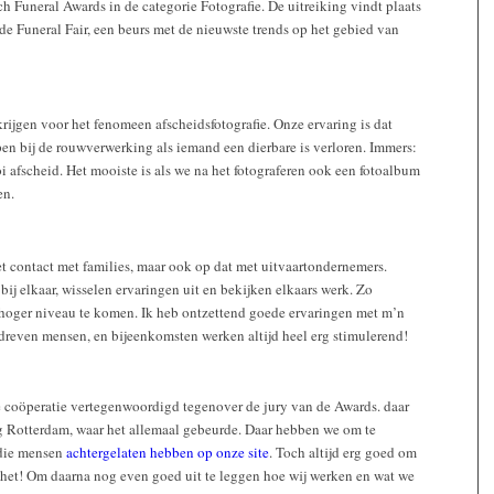
 Funeral Awards in de categorie Fotografie. De uitreiking vindt plaats
de Funeral Fair, een beurs met de nieuwste trends op het gebied van
ijgen voor het fenomeen afscheidsfotografie. Onze ervaring is dat
en bij de rouwverwerking als iemand een dierbare is verloren. Immers:
 afscheid. Het mooiste is als we na het fotograferen ook een fotoalbum
en.
et contact met families, maar ook op dat met uitvaartondernemers.
j elkaar, wisselen ervaringen uit en bekijken elkaars werk. Zo
 hoger niveau te komen. Ik heb ontzettend goede ervaringen met m’n
edreven mensen, en bijeenkomsten werken altijd heel erg stimulerend!
coöperatie vertegenwoordigd tegenover de jury van de Awards. daar
g Rotterdam, waar het allemaal gebeurde. Daar hebben we om te
 die mensen
achtergelaten hebben op onze site
. Toch altijd erg goed om
 het! Om daarna nog even goed uit te leggen hoe wij werken en wat we