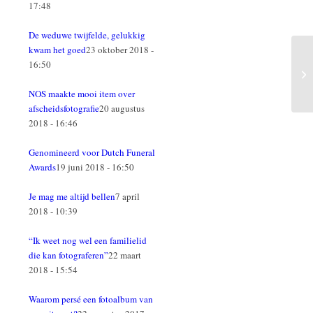
17:48
De weduwe twijfelde, gelukkig
kwam het goed
23 oktober 2018 -
16:50
NOS maakte mooi item over
afscheidsfotografie
20 augustus
2018 - 16:46
Genomineerd voor Dutch Funeral
Awards
19 juni 2018 - 16:50
Je mag me altijd bellen
7 april
2018 - 10:39
“Ik weet nog wel een familielid
die kan fotograferen”
22 maart
2018 - 15:54
Waarom persé een fotoalbum van