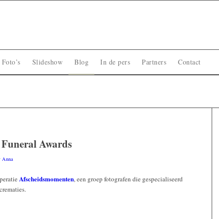
Foto’s
Slideshow
Blog
In de pers
Partners
Contact
 Funeral Awards
r
Anna
Afscheidsmomenten
öperatie
, een groep fotografen die gespecialiseerd
 crematies.