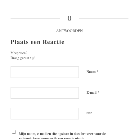
0
ANTWOORDEN
Plaats een Reactie
Meepraten?
Draag gerust bij!
*
Naam
*
E-mail
Site
Mijn naam, e-mail en site opslaan in deze browser voor de
volgende keer wanneer ik een reactie plaats.