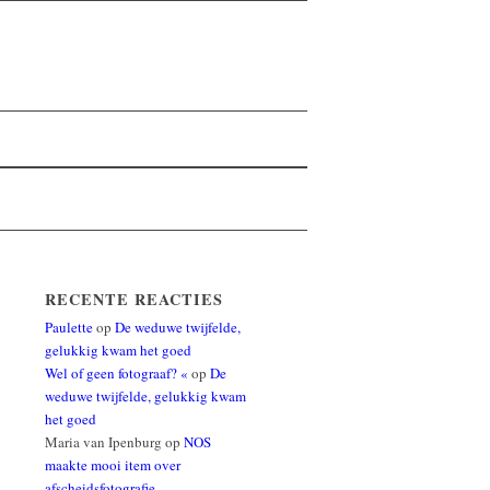
RECENTE REACTIES
Paulette
op
De weduwe twijfelde,
gelukkig kwam het goed
Wel of geen fotograaf? «
op
De
weduwe twijfelde, gelukkig kwam
het goed
Maria van Ipenburg
op
NOS
maakte mooi item over
afscheidsfotografie