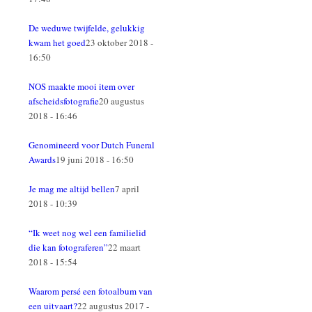
De weduwe twijfelde, gelukkig
kwam het goed
23 oktober 2018 -
16:50
NOS maakte mooi item over
afscheidsfotografie
20 augustus
2018 - 16:46
Genomineerd voor Dutch Funeral
Awards
19 juni 2018 - 16:50
Je mag me altijd bellen
7 april
2018 - 10:39
“Ik weet nog wel een familielid
die kan fotograferen”
22 maart
2018 - 15:54
Waarom persé een fotoalbum van
een uitvaart?
22 augustus 2017 -