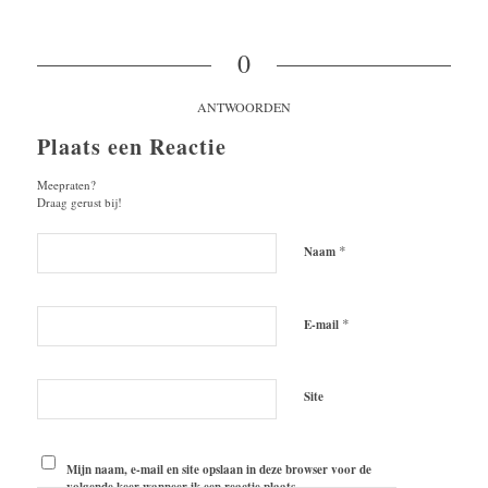
0
ANTWOORDEN
Plaats een Reactie
Meepraten?
Draag gerust bij!
*
Naam
*
E-mail
Site
Mijn naam, e-mail en site opslaan in deze browser voor de
volgende keer wanneer ik een reactie plaats.