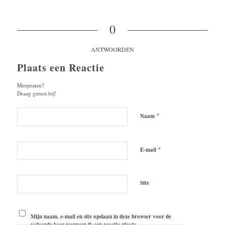
0
ANTWOORDEN
Plaats een Reactie
Meepraten?
Draag gerust bij!
*
Naam
*
E-mail
Site
Mijn naam, e-mail en site opslaan in deze browser voor de
volgende keer wanneer ik een reactie plaats.