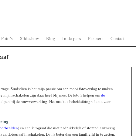
Foto’s
Slideshow
Blog
In de pers
Partners
Contact
raaf
rtage. Sindsdien is het mijn passie om een mooi fotoverslag te maken
e mij inschakelen zijn daar heel blij mee. De foto’s helpen om
de
lpen bij de rouwverwerking. Het maakt afscheidsfotografie tot zeer
ering
oorbeelden
) en een fotograaf die niet nadrukkelijk of storend aanwezig
tvaartfotograaf inschakelen. Dat is beter dan een familielid in te zetten.