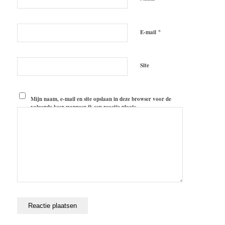
*
E-mail
Site
Mijn naam, e-mail en site opslaan in deze browser voor de
volgende keer wanneer ik een reactie plaats.